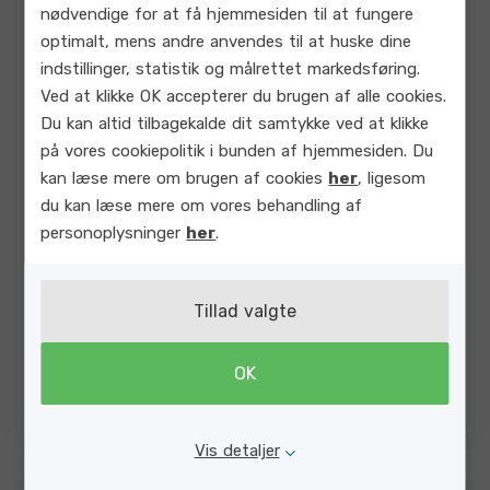
nødvendige for at få hjemmesiden til at fungere
optimalt, mens andre anvendes til at huske dine
indstillinger, statistik og målrettet markedsføring.
Ved at klikke OK accepterer du brugen af alle cookies.
Du kan altid tilbagekalde dit samtykke ved at klikke
på vores cookiepolitik i bunden af hjemmesiden. Du
Vibrant
Betalingsystemer
kan læse mere om brugen af cookies
her
, ligesom
Vibrant er en fleksibel og fuldt dækkende
du kan læse mere om vores behandling af
betalingsløsning, udviklet til de forskellige
personoplysninger
her
.
brancher Gecko leverer til. Vi gør det let at
håndtere betalinger alle steder, effektivt og
Tillad valgte
sikkert, uanset hvilken type forretning man
har.
OK
Se mere
Vis detaljer