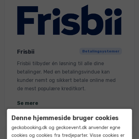
Frisbii
Betalingsystemer
Frisbii tilbyder én løsning til alle dine
betalinger. Med en betalingsvindue kan
kunder nemt og sikkert betale online med
de mest populære kreditkort.
Se mere
Denne hjemmeside bruger cookies
geckobooking.dk og geckoevent.dk anvender egne
cookies og cookies fra tredjeparter. Visse cookies er