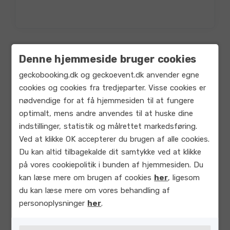
Denne hjemmeside bruger cookies
geckobooking.dk og geckoevent.dk anvender egne
cookies og cookies fra tredjeparter. Visse cookies er
nødvendige for at få hjemmesiden til at fungere
optimalt, mens andre anvendes til at huske dine
7. Kundens betalinger
indstillinger, statistik og målrettet markedsføring.
Ved at klikke OK accepterer du brugen af alle cookies.
7.1 Kunden betaler Licensafgift til
Du kan altid tilbagekalde dit samtykke ved at klikke
Licensgiver for Kundens anvendelse
på vores cookiepolitik i bunden af hjemmesiden. Du
af Det Licenserede i
kan læse mere om brugen af cookies
her
, ligesom
Abonnementsperioden i
du kan læse mere om vores behandling af
overensstemmelse med det imellem
personoplysninger
her
.
parterne aftalte, som fremgår af
Licensgivers tilbud eller