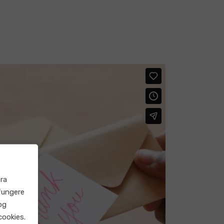
ra
fungere
og
cookies.