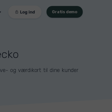
Gratis demo
Log ind
ecko
ve- og værdikort til dine kunder