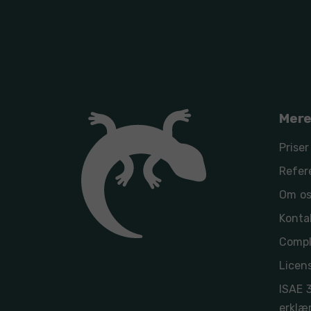
Mere
Priser
Refer
Om o
Konta
Compl
Licens
ISAE 
erklæ