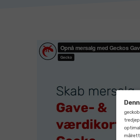
Denn
geckob
tredjep
optimal
målrett