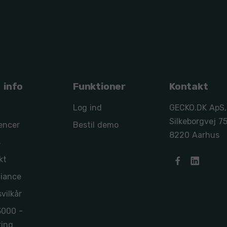
 info
Funktioner
Kontakt
Log ind
GECKO.DK ApS,
Silkeborgvej 75
encer
Bestil demo
8220 Aarhus
s
kt
iance
vilkår
3000 -
ring