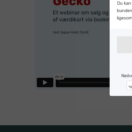
Du kan 
bunden
ligeso
Nødv
Nø