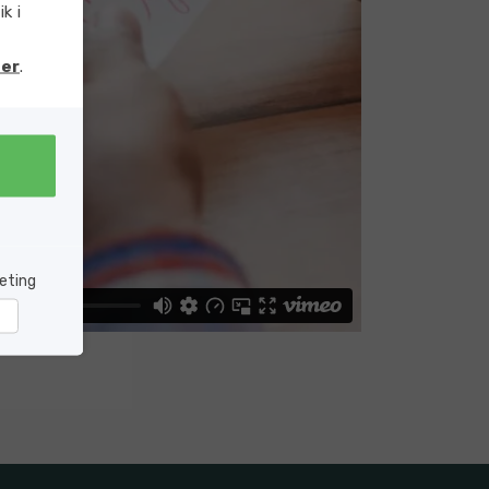
k i
er
.
eting
rketing