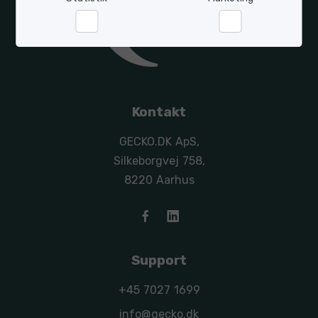
Statistik
Marketing
Kontakt
GECKO.DK ApS,
Silkeborgvej 758,
8220 Aarhus
Support
+45 7027 1699
info@gecko.dk