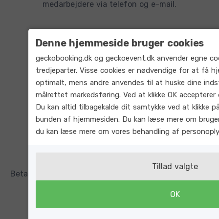
medarbejdere via telefon og e-mail.
Denne hjemmeside bruger cookies
geckobooking.dk og geckoevent.dk anvender egne coo
tredjeparter. Visse cookies er nødvendige for at få h
optimalt, mens andre anvendes til at huske dine indstil
Systemet kan skræddersys til dine behov.
målrettet markedsføring. Ved at klikke OK accepterer 
Du kan altid tilbagekalde dit samtykke ved at klikke på
bunden af hjemmesiden. Du kan læse mere om bruge
du kan læse mere om vores behandling af personopl
Tillad valgte
Betal kun for de funktioner du har behov for og med
mulighed for at udvide løbende.
OK