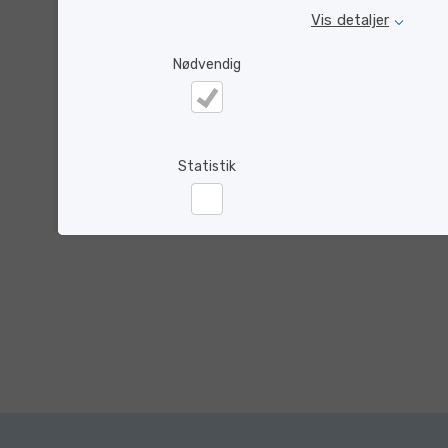
Vis detaljer
Nødvendig
Opfylder GDPR 100%. Årlig ISAE 3000
Nødvendig
revisionserklæring.
Statistik
Statistik