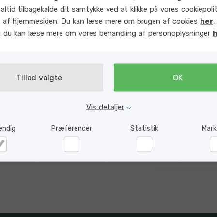
t skal se ud. Du kan
altid tilbagekalde dit samtykke ved at klikke på vores cookiepoliti
passer præcist til dit
 af hjemmesiden. Du kan læse mere om brugen af cookies
her
,
m du kan læse mere om vores behandling af personoplysninger
h
matisk besked, når
, færre fejl og et
Tillad valgte
OK
Vis detaljer
endig
Præferencer
Statistik
Mark
dvendig
Præferencer
Statistik
Ma