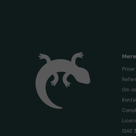
Mere
Priser
Refer
Om o
Konta
Compl
Licens
ISAE 