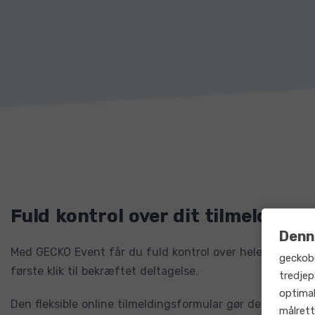
Fuld kontrol over dit tilmeldings
Denn
Med GECKO Event får du fuld kontrol over hele tilmeldin
geckob
første klik til bekræftet deltagelse.
tredjep
optimal
Den fleksible online tilmeldingsformular gør det nemt at 
målrett