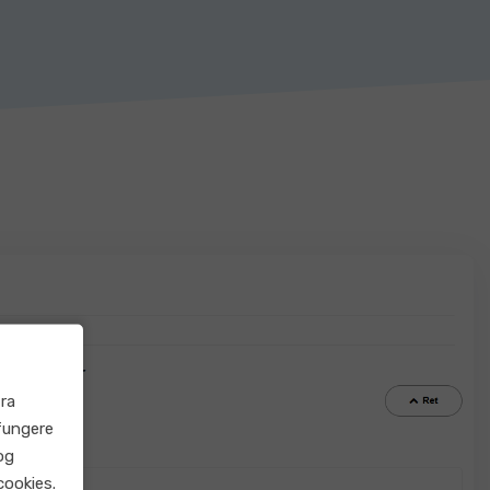
ra
fungere
og
cookies.