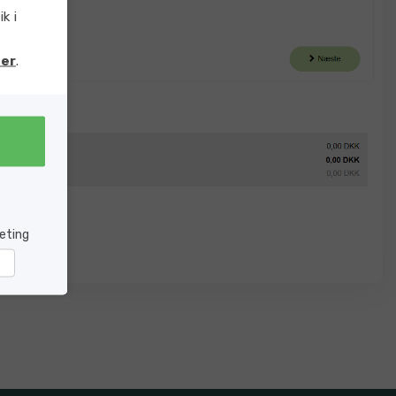
k i
er
.
eting
rketing