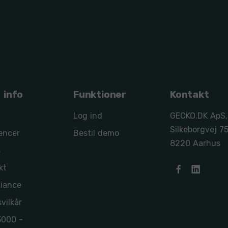
 info
Funktioner
Kontakt
Log ind
GECKO.DK ApS,
Silkeborgvej 75
encer
Bestil demo
8220 Aarhus
s
kt
iance
vilkår
3000 -