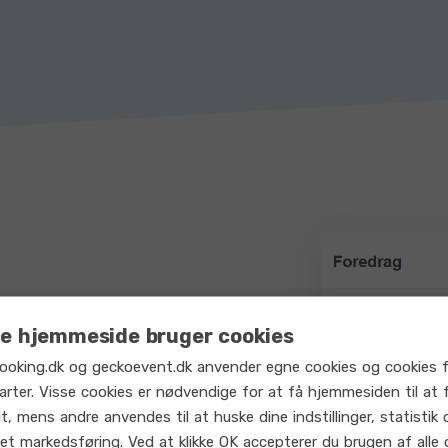
flow
e hjemmeside bruger cookies
gsprocessen - fra
ooking.dk og geckoevent.dk anvender egne cookies og cookies f
arter. Visse cookies er nødvendige for at få hjemmesiden til at 
t, mens andre anvendes til at huske dine indstillinger, statistik 
styre, hvilke
et markedsføring. Ved at klikke OK accepterer du brugen af alle 