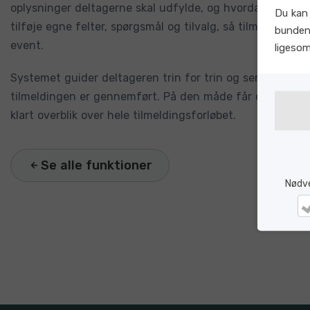
oplysninger deltagerne skal udfylde, og hvordan forløbe
Du kan 
tilføje egne felter, spørgsmål og tilvalg, så tilmeldingen 
bunden
event.
ligeso
Systemet guider deltageren trin for trin og sender auto
tilmeldingen er gennemført. På den måde får du mere tid
klart overblik over hele tilmeldingsforløbet.
Se alle funktioner
Nødv
Nø