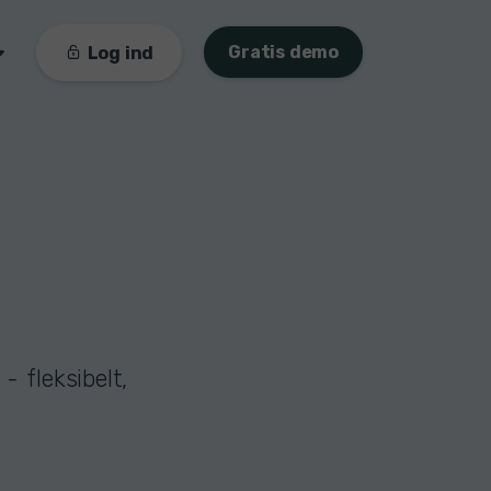
Gratis demo
Log ind
- fleksibelt,