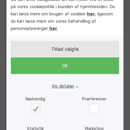
login.
på vores cookiepolitik i bunden af hjemmesiden. Du
kan læse mere om brugen af cookies
her
, ligesom
du kan læse mere om vores behandling af
Har du spørgsmål, så
kontakt os her.
personoplysninger
her
.
Tillad valgte
OK
Vis detaljer
Nødvendig
Præferencer
Nødvendig
Præferencer
Statistik
Marketing