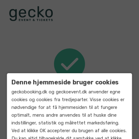
Denne hjemmeside bruger cookies
geckobooking.dk og geckoevent.dk anvender egne
cookies og cookies fra tredjeparter. Visse cookies er
Tak for din bestilling!
nødvendige for at få hjemmesiden til at fungere
optimalt, mens andre anvendes til at huske dine
indstillinger, statistik og målrettet markedsføring.
Vi er nu i gang med at opsætte din demo og
Ved at klikke OK accepterer du brugen af alle cookies.
sender sig hurtigst muligt en mail med dit
Du kan altid tilbagekalde dit samtykke ved at klikke